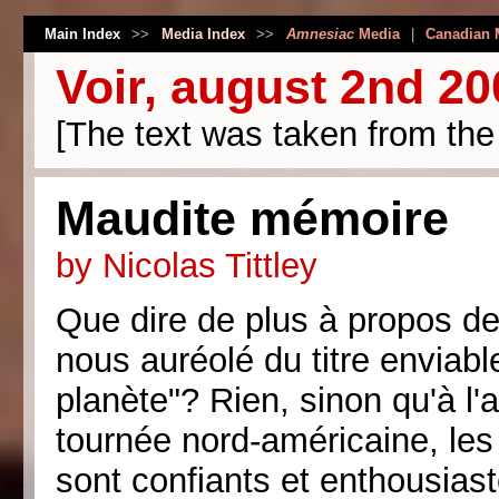
Main Index
>>
Media Index
>>
Amnesiac
Media
|
Canadian 
Voir, august 2nd 20
[The text was taken from the o
Maudite mémoire
by Nicolas Tittley
Que dire de plus à propos d
nous auréolé du titre enviabl
planète"? Rien, sinon qu'à l'
tournée nord-américaine, le
sont confiants et enthousiast