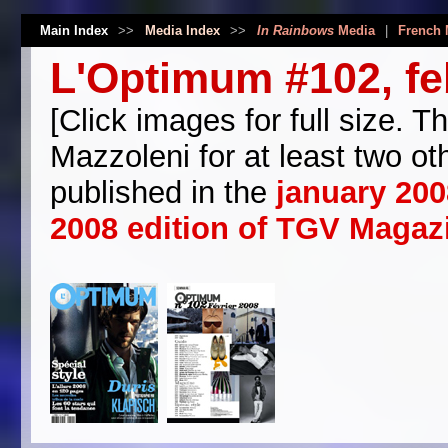
Main Index
>>
Media Index
>>
In Rainbows
Media
|
French 
L'Optimum #102, fe
[Click images for full size. 
Mazzoleni for at least two o
published in the
january 200
2008 edition of TGV Magaz