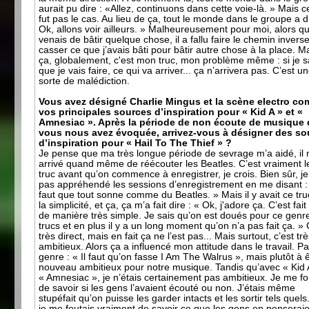
aurait pu dire : «Allez, continuons dans cette voie-là. » Mais c
fut pas le cas. Au lieu de ça, tout le monde dans le groupe a di
Ok, allons voir ailleurs. » Malheureusement pour moi, alors qu
venais de bâtir quelque chose, il a fallu faire le chemin inverse
casser ce que j’avais bâti pour bâtir autre chose à la place. M
ça, globalement, c'est mon truc, mon problème même : si je s
que je vais faire, ce qui va arriver... ça n’arrivera pas. C’est u
sorte de malédiction.
Vous avez désigné Charlie Mingus et la scène electro c
vos principales sources d’inspiration pour « Kid A » et «
Amnesiac ». Après la période de non écoute de musique
vous nous avez évoquée, arrivez-vous à désigner des so
d’inspiration pour « Hail To The Thief » ?
Je pense que ma très longue période de sevrage m’a aidé, il 
arrivé quand même de réécouter les Beatles. C’est vraiment l
truc avant qu’on commence à enregistrer, je crois. Bien sûr, je
pas appréhendé les sessions d’enregistrement en me disant : 
faut que tout sonne comme du Beatles. » Mais il y avait ce tru
la simplicité, et ça, ça m’a fait dire : « Ok, j'adore ça. C’est fait 
de manière très simple. Je sais qu’on est doués pour ce genr
trucs et en plus il y a un long moment qu’on n’a pas fait ça. » 
très direct, mais en fait ça ne l’est pas... Mais surtout, c’est tr
ambitieux. Alors ça a influencé mon attitude dans le travail. P
genre : « Il faut qu’on fasse I Am The Walrus », mais plutôt à 
nouveau ambitieux pour notre musique. Tandis qu’avec « Kid 
« Amnesiac », je n’étais certainement pas ambitieux. Je me fo
de savoir si les gens l’avaient écouté ou non. J’étais même
stupéfait qu’on puisse les garder intacts et les sortir tels quels
je me foutais vraiment de savoir ce que les gens en penseraie