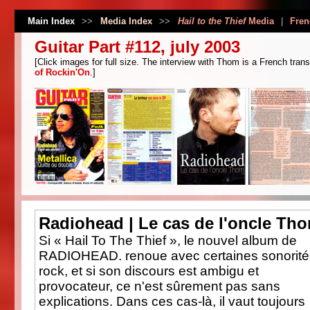
Main Index
>>
Media Index
>>
Hail to the Thief
Media
|
Fren
Guitar Part #112, july 2003
[Click images for full size. The interview with Thom is a French tran
of Rockin'On
.]
Radiohead | Le cas de l'oncle Th
Si « Hail To The Thief », le nouvel album de
RADIOHEAD. renoue avec certaines sonorité
rock, et si son discours est ambigu et
provocateur, ce n'est sûrement pas sans
explications. Dans ces cas-là, il vaut toujours