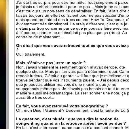
J’ai été très surpris pour être honnête. Tout simplement parc
je faisais un effort conscient pour ne pas... Mais je ne sais pas
c’est toujours un non-sens de généraliser. En fait, j’allais dire 
faisais toujours un effort conscient pour ne pas susciter d’émo
mais quand on entend des trucs comme How To Disappear, c’
évidemment très émotionnel. La vraie différence, c’est que je
n’étais pas trop concerné par ce que je pouvais faire avec ma
à l’époque, chanter ne m’obsédait pas plus que ça (rires). Au
contraire de maintenant...
On dirait que vous avez retrouvé tout ce que vous aviez 
?
Oui, totalement.
Mais n’était-ce pas juste un cycle ?
Non, j’avais vraiment le sentiment qu’on m’avait dérobé, ôté
quelque chose. Mais je n’arrivais pas à déterminer quoi. Ça 
rendait furieux. C’était du genre : « Il faut que je m’éclipse et 
trouve pendant que vos instruments jouent. » J’ai depuis déc
que je pouvais utiliser ma voix d’une manière que je ne
soupçonnais même pas. Je n’avais pas besoin de tout tourne
manière aussi mélodramatique. Laisser sonner une note, ça 
aussi être très cool...
En fait, vous avez retrouvé votre songwriting ?
Oh, mon Dieu ! Vraiment ? Évidemment, c’est la faute de Ed (r
La question, c'est plutôt : que veut dire la notion de
songwriting quand on la retrouve après l’avoir perdue ?
En fait, c’est intéressant, parce que ça n’a pas tant changé.