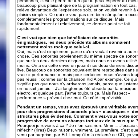
personnes, c’est le genre de fun que tu peux espérer au mieu
beaucoup plus plaisant que de la programmation en tout cas, 
relève davantage de l’expérience solo, et on voulait revenir à
plaisirs simples. Ce qui ne veut pas dire bien sûr qu’on a occu
complètement les programmations sur ce disque. Mais
fondamentalement et relativement, ce dernier point se fait
rapidement.
C’est vrai que bien que bénéficiant de sonorités
énigmatiques, les deux précédents albums sonnaient
nettement moins rock que celui-ci...
Oui, mais c’est simplement parce qu’on voulait revenir à autre
chose. Ces sonorités proviennent du même spectre de sonori
que sur les deux derniers disques, mais nous en avons utilisé
moins. On a eu cette envie en jouant nos deux derniers disqu
live. Beaucoup de sonorités pouvaient être reproduites dans 
vraie « performance », mais pour certaines, nous n’avons tou
pas réussi : comme sur la chanson Kid A par exemple. Ce qui
signifie pas que nous n’y arriverons jamais, parce que justem
on ne sait jamais... J’ai longtemps été obsédé.par la musique
electro, et quelque part, j’aime toujours ça. Mais l’aspect «
performance » prévaut chez moi. Ce côté imprévisible.
Pendant un temps, vous avez éprouvé une véritable aver
pour des progressions d’accords plus « classiques », de
structures plus évidentes. Comment vivez-vous votre sor
progressive de certains champs tortueux de la musique 
Pourquoi je reviens à ça ? Je n’en sais rien. Mmm... J’essaie 
réfléchir (rires) Deux raisons, vraiment. La première, c’est que
venu par surprise, par Ed. Lorsqu’il m’a réclamé ce CD, ça vou