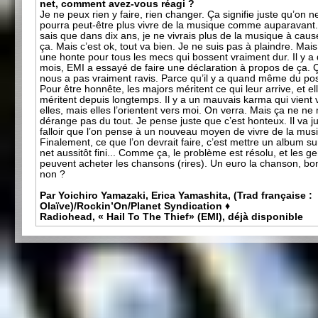
net, comment avez-vous réagi ?
Je ne peux rien y faire, rien changer. Ça signifie juste qu’on n
pourra peut-être plus vivre de la musique comme auparavant.
sais que dans dix ans, je ne vivrais plus de la musique à caus
ça. Mais c’est ok, tout va bien. Je ne suis pas à plaindre. Mais
une honte pour tous les mecs qui bossent vraiment dur. Il y a
mois, EMI a essayé de faire une déclaration à propos de ça. 
nous a pas vraiment ravis. Parce qu’il y a quand même du posi
Pour être honnête, les majors méritent ce qui leur arrive, et el
méritent depuis longtemps. Il y a un mauvais karma qui vient 
elles, mais elles l’orientent vers moi. On verra. Mais ça ne ne
dérange pas du tout. Je pense juste que c’est honteux. Il va j
falloir que l’on pense à un nouveau moyen de vivre de la mus
Finalement, ce que l’on devrait faire, c’est mettre un album su
net aussitôt fini... Comme ça, le problème est résolu, et les g
peuvent acheter les chansons (rires). Un euro la chanson, bon
non ?
Par Yoichiro Yamazaki, Erica Yamashita, (Trad française :
Olaïve)/Rockin’On/Planet Syndication ♦
Radiohead, « Hail To The Thief» (EMI), déjà disponible