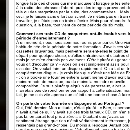
longue liste des choses qui me marquaient lorsque je les ent
à la radio, des phrases d’abord, puis des images provenant de
télé ou des magazines par la suite, des commentaires... Mais 
ceci, je le faisais sans effort conscient. Je n’étais pas en train
travailler, je n’étais pas en train d’écrire. Mais pour répondre à
question, à la base, tout vient de cette période de six mois.
Comment ces trois CD de maquettes ont-ils évolué vers l
période d’enregistrement ?
À un moment, nous nous sommes réunis pour parler. Une viei
habitude née de la période de notre formation. J’avais ces viei
cassettes bruyantes, mais peut-être seraient-elles le point de
départ pour quelque chose, qu’elles entraîneraient d’autres c
mais je ne m’en doutais pas vraiment. C’était plutôt du genre 
vous dit d’écouter ça ? » Alors on s’est simplement assis pour
discuter. On voulait faire un disque rapidement. On a fait un t
complètement dingue - je crois bien que c’était une idée de Ed
- : on a booké une tournée entière avant même d’avoir écrit l
moindre note de musique, ou du moins la moindre nouvelle
composition. Je suis plutôt quelqu'un de paresseux, alors je
n’arrêtais pas de ronchonner par rapport à cette situation, ma
fait, je me suis vite aperçu que c’était une bonne chose à faire
On parle de votre tournée en Espagne et au Portugal ?
Oui, l’été dernier. Mon attitude, c’était plutôt : « Bien, si perso
n’avait aimé ce qu’il y avait sur ces trois fameux CD, on n’en s
pas là, on aurait tout pris à zéro... » D’autant que j’avais ce
sentiment étrange que rien n’était véritablement intéressant, j
ressentais pas grand-chose. Du moins à l’époque. Autant pour
paroles que pour les musiques. Virtuellement, aucun texte n’ét