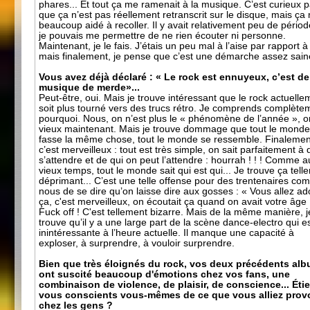
phares... Et tout ça me ramenait à la musique. C’est curieux 
que ça n’est pas réellement retranscrit sur le disque, mais ça
beaucoup aidé à recoller. Il y avait relativement peu de pério
je pouvais me permettre de ne rien écouter ni personne.
Maintenant, je le fais. J’étais un peu mal à l’aise par rapport à
mais finalement, je pense que c’est une démarche assez sain
Vous avez déjà déclaré : « Le rock est ennuyeux, c’est de
musique de merde»...
Peut-être, oui. Mais je trouve intéressant que le rock actuelle
soit plus tourné vers des trucs rétro. Je comprends complète
pourquoi. Nous, on n’est plus le « phénomène de l’année », o
vieux maintenant. Mais je trouve dommage que tout le mond
fasse la même chose, tout le monde se ressemble. Finalemen
c’est merveilleux : tout est très simple, on sait parfaitement à 
s’attendre et de qui on peut l’attendre : hourrah ! ! ! Comme 
vieux temps, tout le monde sait qui est qui... Je trouve ça tell
déprimant... C’est une telle offense pour des trentenaires c
nous de se dire qu’on laisse dire aux gosses : « Vous allez ad
ça, c'est merveilleux, on écoutait ça quand on avait votre âge 
Fuck off ! C'est tellement bizarre. Mais de la même manière, j
trouve qu’il y a une large part de la scène dance-electro qui e
inintéressante à l’heure actuelle. Il manque une capacité à
exploser, à surprendre, à vouloir surprendre.
Bien que très éloignés du rock, vos deux précédents al
ont suscité beaucoup d'émotions chez vos fans, une
combinaison de violence, de plaisir, de conscience... Étie
vous conscients vous-mêmes de ce que vous alliez prov
chez les gens ?