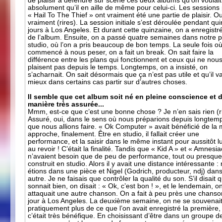
de plaisir à défendre sur scène ces deux albums qu’on voulait
absolument qu’il en aille de même pour celui-ci. Les sessions
« Hail To The Thief » ont vraiment été une partie de plaisir. Ou
vraiment (rires). La session initiale s’est déroulée pendant qu
jours à Los Angeles. Et durant cette quinzaine, on a enregist
de l’album. Ensuite, on a passé quatre semaines dans notre 
studio, où l’on a pris beaucoup de bon temps. La seule fois o
commencé à nous peser, on a fait un break. On sait faire la
différence entre les plans qui fonctionnent et ceux qui ne nou
plaisent pas depuis le temps. Longtemps, on a insisté, on
s’acharnait. On sait désormais que ça n’est pas utile et qu’il v
mieux dans certains cas partir sur d’autres choses.
Il semble que cet album soit né en pleine conscience et 
manière très assurée...
Mmm, est-ce que c’est une bonne chose ? Je n’en sais rien (ri
Assuré, oui, dans le sens où nous préparions depuis longtem
que nous allions faire. « Ok Computer » avait bénéficié de l
approche, finalement. Être en studio, il fallait créer une
performance, et la saisir dans le même instant pour aussitôt lu
au revoir ! C’était la finalité. Tandis que « Kid A » et « Amnesia
n’avaient besoin que de peu de performance, tout ou presque 
construit en studio. Alors il y avait une distance intéressante :
étions dans une pièce et Nigel (Godrich, producteur, ndj) dan
autre. Je ne faisais que contrôler la qualité du son. S’il disait 
sonnait bien, on disait : « Ok, c’est bon ! », et le lendemain, o
attaquait une autre chanson. On a fait à peu près une chanso
jour à Los Angeles. La deuxième semaine, on ne se souvenai
pratiquement plus de ce que l’on avait enregistré la première,
c’était très bénéfique. En choisissant d’être dans un groupe d