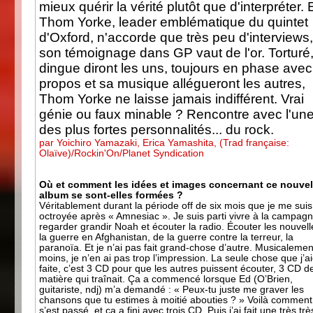
mieux quérir la vérité plutôt que d'interpréter. E
Thom Yorke, leader emblématique du quintet
d'Oxford, n'accorde que très peu d'interviews
son témoignage dans GP vaut de l'or. Torturé
dingue diront les uns, toujours en phase ave
propos et sa musique allégueront les autres,
Thom Yorke ne laisse jamais indifférent. Vrai
génie ou faux minable ? Rencontre avec l'un
des plus fortes personnalités... du rock.
par Yoichiro Yamazaki, Erica Yamashita, (Trad française:
Olaïve)/Rockin'On/Planet Syndication
Où et comment les idées et images concernant ce nouve
album se sont-elles formées ?
Véritablement durant la période off de six mois que je me suis
octroyée après « Amnesiac ». Je suis parti vivre à la campagn
regarder grandir Noah et écouter la radio. Écouter les nouvel
la guerre en Afghanistan, de la guerre contre la terreur, la
paranoïa. Et je n’ai pas fait grand-chose d’autre. Musicalemen
moins, je n’en ai pas trop l’impression. La seule chose que j’a
faite, c’est 3 CD pour que les autres puissent écouter, 3 CD d
matière qui traînait. Ça a commencé lorsque Ed (O’Brien,
guitariste, ndj) m’a demandé : « Peux-tu juste me graver les
chansons que tu estimes à moitié abouties ? » Voilà comment
s’est passé, et ça a fini avec trois CD. Puis j’ai fait une très trè