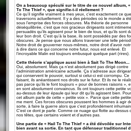
On a beaucoup spéculé sur le titre de ce nouvel album, «
To The Thief », que signifie-t-il réellement ?
Ce qu’il signifie vraiment à mes yeux, c’est exactement ce qu
traversons actuellement. Il y a des périodes où le monde a ét
sous l’emprise des forces obscures. Ma théorie de personne
déséquilibrée, c’est que nos gracieux dirigeants sont intimem
persuadés qu’ils agissent pour le bien de tous, et qu’ils sont 
leur bon droit. C’est qu’à la base, ils sont possédés par des f
obscures. Je pense que nous allons traverser une telle périod
Notre droit de gouverner nous-mêmes, notre droit d’avoir not
à dire dans ce qui concerne notre futur, nous est enlevé. Et
l’incroyable Malin est toujours embusqué quelque part (rires).
Cette théorie s’applique aussi bien à Sait To The Moon...
Oui, absolument. Mais ça n’est absolument pas dirigé contre
l’administration américaine actuelle. Ça s’adresse aux dirigea
qui conservent le pouvoir, surtout si celui-ci est corrompu. Ce
faisant, ils anéantissent nos droits sur le futur. Et ils ne le réal
pas parce qu’ils le font toujours « pour de bonnes raisons », et
en sont absolument convaincus. Ils ont toujours cette petite vo
au-dessus de leur épaule qui leur dit qu’ils agissent bien. Pou
cet album parle de cette « petite voix ». Parce que cette petite
me ment. Ces forces obscures poussent les hommes à agir de
sorte, à faire la guerre alors que c’est profondément inhumain
C’est ce dont je parle. Comme ce nuage qui flotte au-dessus 
nos têtes, que certains voient et d’autres pas.
Une partie de « Hail To The Thief » a été dévoilée sur Inte
bien avant sa sortie. En tant que défenseur traditionnel 