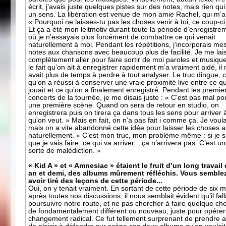
écrit, j’avais juste quelques pistes sur des notes, mais rien qui 
un sens. La libération est venue de mon amie Rachel, qui m’a 
« Pourquoi ne laisses-tu pas les choses venir à toi, ce coup-ci
Et ça a été mon leitmotiv durant toute la période d’enregistre
où je n'essayais plus forcément de combattre ce qui venait
naturellement à moi. Pendant les répétitions, j’incorporais me
notes aux chansons avec beaucoup plus de facilité. Je me lai
complètement aller pour faire sortir de moi paroles et musique
le fait qu’on ait à enregistrer rapidement m’a vraiment aidé, il 
avait plus de temps à perdre à tout analyser. Le truc dingue, c
qu’on a réussi à conserver une vraie proximité live entre ce q
jouait et ce qu’on a finalement enregistré. Pendant les premie
concerts de la tournée, je me disais juste : « C'est pas mal po
une première scène. Quand on sera de retour en studio, on
enregistrera puis on tirera ça dans tous les sens pour arriver 
qu'on veut. » Mais en fait, on n’a pas fait i comme ça. Je voula
mais on a vite abandonné cette idée pour laisser les choses a
naturellement. « C’est mon truc, mon problème même : si je s
que je vais faire, ce qui va arriver... ça n’arrivera pas. C’est u
sorte de malédiction. »
« Kid A » et « Amnesiac » étaient le fruit d’un long travail
an et demi, des albums mûrement réfléchis. Vous semble
avoir tiré des leçons de cette période...
Oui, on y tenait vraiment. En sortant de cette période de six m
après toutes nos discussions, il nous semblait évident qu’il fall
poursuivre notre route, et ne pas chercher à faire quelque ch
de fondamentalement différent ou nouveau, juste pour opérer
changement radical. Ce fut tellement surprenant de prendre a