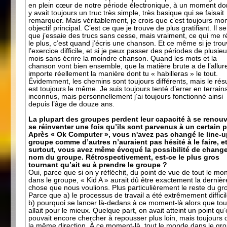
en plein cœur de notre période électronique, à un moment don
y avait toujours un truc très simple, très basique qui se faisait
remarquer. Mais véritablement, je crois que c’est toujours mo
objectif principal. C’est ce que je trouve de plus gratifiant. Il s
que j’essaie des trucs sans cesse, mais vraiment, ce qui me ré
le plus, c’est quand j’écris une chanson. Et ce même si je tro
l’exercice difficile, et si je peux passer des périodes de plusie
mois sans écrire la moindre chanson. Quand les mots et la
chanson vont bien ensemble, que la matière brute a de l’allur
importe réellement la manière dont tu « habilleras » le tout.
Évidemment, les chemins sont toujours différents, mais le résu
est toujours le même. Je suis toujours tenté d’errer en terrain
inconnus, mais personnellement j’ai toujours fonctionné ainsi
depuis l’âge de douze ans.
La plupart des groupes perdent leur capacité à se renouv
se réinventer une fois qu’ils sont parvenus à un certain p
Après « Ok Computer », vous n'avez pas changé le line-
groupe comme d’autres n’auraient pas hésité à le faire, e
surtout, vous avez même évoqué la possibilité de change
nom du groupe. Rétrospectivement, est-ce le plus gros
tournant qu’ait eu à prendre le groupe ?
Oui, parce que si on y réfléchit, du point de vue de tout le mo
dans le groupe, « Kid A » aurait dû être exactement la dernièr
chose que nous voulions. Plus particulièrement le reste du gr
Parce que a) le processus de travail a été extrêmement difficil
b) pourquoi se lancer là-dedans à ce moment-là alors que tou
allait pour le mieux. Quelque part, on avait atteint un point qu
pouvait encore chercher à repousser plus loin, mais toujours
la même direction. À ce moment-là, tout le monde dans le gr