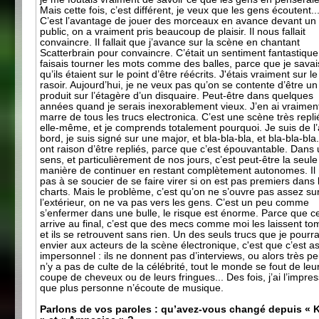
Mais cette fois, c’est différent, je veux que les gens écoutent..
C’est l’avantage de jouer des morceaux en avance devant un
public, on a vraiment pris beaucoup de plaisir. Il nous fallait
convaincre. Il fallait que j’avance sur la scène en chantant
Scatterbrain pour convaincre. C’était un sentiment fantastique
faisais tourner les mots comme des balles, parce que je savai
qu’ils étaient sur le point d’être réécrits. J'étais vraiment sur le 
rasoir. Aujourd’hui, je ne veux pas qu’on se contente d’être un
produit sur l’étagère d’un disquaire. Peut-être dans quelques
années quand je serais inexorablement vieux. J’en ai vraimen
marre de tous les trucs electronica. C’est une scène très repli
elle-même, et je comprends totalement pourquoi. Je suis de l’
bord, je suis signé sur une major, et bla-bla-bla, et bla-bla-bla..
ont raison d’être repliés, parce que c’est épouvantable. Dans
sens, et particulièrement de nos jours, c’est peut-être la seule
manière de continuer en restant complètement autonomes. Il 
pas à se soucier de se faire virer si on est pas premiers dans 
charts. Mais le problème, c’est qu’on ne s’ouvre pas assez su
l’extérieur, on ne va pas vers les gens. C’est un peu comme
s’enfermer dans une bulle, le risque est énorme. Parce que c
arrive au final, c’est que des mecs comme moi les laissent to
et ils se retrouvent sans rien. Un des seuls trucs que je pourra
envier aux acteurs de la scène électronique, c'est que c’est a
impersonnel : ils ne donnent pas d’interviews, ou alors très peu
n’y a pas de culte de la célébrité, tout le monde se fout de leu
coupe de cheveux ou de leurs fringues... Des fois, j’ai l’impre
que plus personne n’écoute de musique.
Parlons de vos paroles : qu’avez-vous changé depuis « K