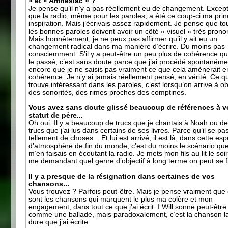
» et « Amnesiac » ?
Je pense qu’il n’y a pas réellement eu de changement. Excep
que la radio, même pour les paroles, a été ce coup-ci ma prin
inspiration. Mais j’écrivais assez rapidement. Je pense que to
les bonnes paroles doivent avoir un côté « visuel » très prono
Mais honnêtement, je ne peux pas affirmer qu’il y ait eu un
changement radical dans ma manière d’écrire. Du moins pas
consciemment. S’il y a peut-être un peu plus de cohérence q
le passé, c’est sans doute parce que j’ai procédé spontanéme
encore que je ne saisis pas vraiment ce que cela amènerait e
cohérence. Je n’y ai jamais réellement pensé, en vérité. Ce q
trouve intéressant dans les paroles, c’est lorsqu’on arrive à ob
des sonorités, des rimes proches des comptines.
Vous avez sans doute glissé beaucoup de références à v
statut de père...
Oh oui. Il y a beaucoup de trucs que je chantais à Noah ou d
trucs que j’ai lus dans certains de ses livres. Parce qu’il se pa
tellement de choses... Et lui est arrivé, il est là, dans cette es
d’atmosphère de fin du monde, c’est du moins le scénario que
m’en faisais en écoutant la radio. Je mets mon fils au lit le soi
me demandant quel genre d’objectif à long terme on peut se fi
Il y a presque de la résignation dans certaines de vos
chansons...
Vous trouvez ? Parfois peut-être. Mais je pense vraiment que
sont les chansons qui marquent le plus ma colère et mon
engagement, dans tout ce que j’ai écrit. I Will sonne peut-être
comme une ballade, mais paradoxalement, c’est la chanson l
dure que j’ai écrite.