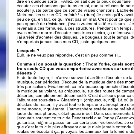
dire en quelque sorte : «Allez, on sait que tu peux nous faire
écouter ces chansons que tu as en toi, que tu refuses de nous
écouter juste parce que ce sont de vraies chansons. Lâche-les
Mets-moi les sur un CD, enfoiré ! » (rires) Je crois qu’il y avai
peu de ça, en fait, ce qui n’est pas un mal. C’est pour ça que j
pas opposé de résistance, j’avais vraiment la tête ailleurs... J
revenais à ces formules, à ces structures. Pendant un temps, 
avais même marre d’écouter mes trucs electro, ça m’ennuyait
j’ai arrêté d’acheter des disques. Je bougeais tout le temps, d
n’emportais jamais tous mes CD, juste quelques-uns...
Lesquels ?
Euh, je ne veux pas répondre, c’est un peu comme si...
Comme si on posait la question : Thom Yorke, quels sont
trois seuls CD que vous emporteriez avec vous sur une îl
déserte ?
Et de toute façon, il m’arrive souvent d’arrêter d’écouter de la
musique, par périodes. J’écoute de la musique dans des mo
très particuliers. Finalement, ça m’a beaucoup enrichi d’écout
la musique au volant, au crépuscule, sur des routes de camp
désertes, complètement déconnecté. C’est d’ailleurs pour ça 
l’album est sous-titré « Gloaming » (crépuscule, ndj). Là où je
décidais de rester, il y avait tout le temps une atmosphère d’u
autre monde, inquiétante. L’atmosphère extérieure se mêlait à
lueur de mes phares, c’était quasi irréel. Dans ces moments-l
j’écoutais souvent ce truc de Penderecki que Jonny (Greenw
guitariste, ndj) m’a passé, un concerto pour violoncelles. Je cr
que c’est le truc le plus effrayant que je n’aie jamais entendu 
roulais en écoutant ça, je voyais les animaux fuir la lumière 