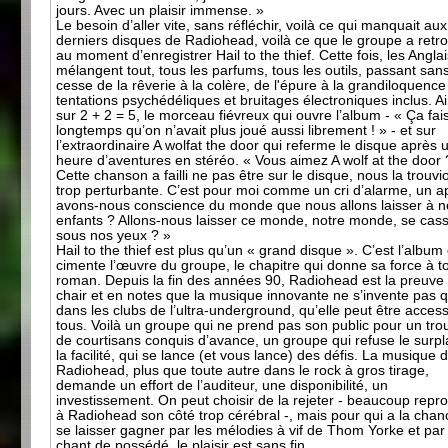
jours. Avec un plaisir immense. »
Le besoin d’aller vite, sans réfléchir, voilà ce qui manquait aux
derniers disques de Radiohead, voilà ce que le groupe a retr
au moment d’enregistrer Hail to the thief. Cette fois, les Angla
mélangent tout, tous les parfums, tous les outils, passant san
cesse de la rêverie à la colère, de l'épure à la grandiloquence
tentations psychédéliques et bruitages électroniques inclus. Ai
sur 2 + 2 = 5, le morceau fiévreux qui ouvre l’album - « Ça fais
longtemps qu’on n’avait plus joué aussi librement ! » - et sur
l’extraordinaire A wolfat the door qui referme le disque après 
heure d’aventures en stéréo. « Vous aimez A wolf at the door 
Cette chanson a failli ne pas être sur le disque, nous la trouvi
trop perturbante. C’est pour moi comme un cri d’alarme, un ap
avons-nous conscience du monde que nous allons laisser à n
enfants ? Allons-nous laisser ce monde, notre monde, se cas
sous nos yeux ? »
Hail to the thief est plus qu’un « grand disque ». C’est l’album
cimente l’œuvre du groupe, le chapitre qui donne sa force à to
roman. Depuis la fin des années 90, Radiohead est la preuve
chair et en notes que la musique innovante ne s’invente pas 
dans les clubs de l’ultra-underground, qu’elle peut être access
tous. Voilà un groupe qui ne prend pas son public pour un tr
de courtisans conquis d’avance, un groupe qui refuse le surpl
la facilité, qui se lance (et vous lance) des défis. La musique 
Radiohead, plus que toute autre dans le rock à gros tirage,
demande un effort de l’auditeur, une disponibilité, un
investissement. On peut choisir de la rejeter - beaucoup repr
à Radiohead son côté trop cérébral -, mais pour qui a la cha
se laisser gagner par les mélodies à vif de Thom Yorke et par
chant de possédé, le plaisir est sans fin.