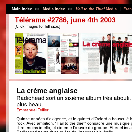
Main Index
>>
Media Index
>>
Hail to the Thief
Media
|
Fren
Télérama #2786, june 4th 2003
[Click images for full size.]
La crème anglaise
Radiohead sort un sixième album très abouti.
plus beau.
Emmanuel Tellier
Quinze années d’exigence, et le quintet d’Oxford a bousculé l
rock. Avec ambition, “Hail to the thief” consacre une musique 
libre, moins intello, et cimente l’œuvre du groupe. Eternel insat