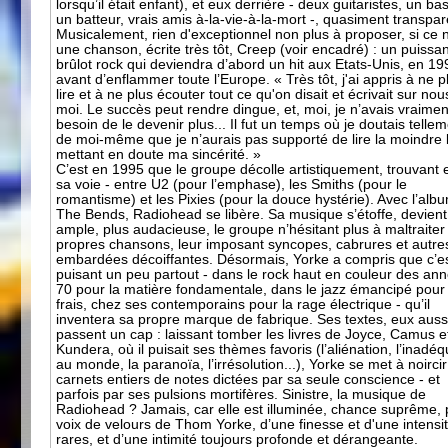
lorsqu’il était enfant), et eux derrière - deux guitaristes, un bas
un batteur, vrais amis à-la-vie-à-la-mort -, quasiment transpar
Musicalement, rien d'exceptionnel non plus à proposer, si ce n
une chanson, écrite très tôt, Creep (voir encadré) : un puissan
brûlot rock qui deviendra d’abord un hit aux Etats-Unis, en 19
avant d’enflammer toute l’Europe. « Très tôt, j'ai appris à ne p
lire et à ne plus écouter tout ce qu'on disait et écrivait sur nou
moi. Le succès peut rendre dingue, et, moi, je n’avais vraime
besoin de le devenir plus... Il fut un temps où je doutais telle
de moi-même que je n’aurais pas supporté de lire la moindre 
mettant en doute ma sincérité. »
C’est en 1995 que le groupe décolle artistiquement, trouvant 
sa voie - entre U2 (pour l’emphase), les Smiths (pour le
romantisme) et les Pixies (pour la douce hystérie). Avec l’alb
The Bends, Radiohead se libère. Sa musique s’étoffe, devient
ample, plus audacieuse, le groupe n’hésitant plus à maltraiter
propres chansons, leur imposant syncopes, cabrures et autre
embardées décoiffantes. Désormais, Yorke a compris que c’e
puisant un peu partout - dans le rock haut en couleur des an
70 pour la matière fondamentale, dans le jazz émancipé pour l
frais, chez ses contemporains pour la rage électrique - qu’il
inventera sa propre marque de fabrique. Ses textes, eux auss
passent un cap : laissant tomber les livres de Joyce, Camus e
Kundera, où il puisait ses thèmes favoris (l’aliénation, l’inadé
au monde, la paranoïa, l’irrésolution...), Yorke se met à noirci
carnets entiers de notes dictées par sa seule conscience - et
parfois par ses pulsions mortifères. Sinistre, la musique de
Radiohead ? Jamais, car elle est illuminée, chance suprême, 
voix de velours de Thom Yorke, d’une finesse et d'une intensi
rares, et d’une intimité toujours profonde et dérangeante.