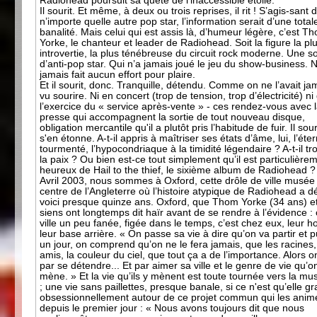
Radiohead poursuit sa quête de l’inaccessible étoile.
Il sourit. Et même, à deux ou trois reprises, il rit ! S’agis-sant 
n’importe quelle autre pop star, l’information serait d’une total
banalité. Mais celui qui est assis là, d’humeur légère, c’est T
Yorke, le chanteur et leader de Radiohead. Soit la figure la pl
introvertie, la plus ténébreuse du circuit rock moderne. Une s
d’anti-pop star. Qui n’a jamais joué le jeu du show-business. N
jamais fait aucun effort pour plaire.
Et il sourit, donc. Tranquille, détendu. Comme on ne l’avait ja
vu sourire. Ni en concert (trop de tension, trop d’électricité) n
l’exercice du « service après-vente » - ces rendez-vous avec 
presse qui accompagnent la sortie de tout nouveau disque,
obligation mercantile qu'il a plutôt pris l’habitude de fuir. Il sour
s'en étonne. A-t-il appris à maîtriser ses états d’âme, lui, l’éter
tourmenté, l’hypocondriaque à la timidité légendaire ? A-t-il tr
la paix ? Ou bien est-ce tout simplement qu’il est particulière
heureux de Hail to the thief, le sixième album de Radiohead ?
Avril 2003, nous sommes à Oxford, cette drôle de ville musée
centre de l’Angleterre où l’histoire atypique de Radiohead a d
voici presque quinze ans. Oxford, que Thom Yorke (34 ans) et
siens ont longtemps dit haïr avant de se rendre à l’évidence : 
ville un peu fanée, figée dans le temps, c’est chez eux, leur 
leur base arrière. « On passe sa vie à dire qu’on va partir et p
un jour, on comprend qu’on ne le fera jamais, que les racines,
amis, la couleur du ciel, que tout ça a de l’importance. Alors on
par se détendre... Et par aimer sa ville et le genre de vie qu’o
mène. » Et la vie qu’ils y mènent est toute tournée vers la mu
; une vie sans paillettes, presque banale, si ce n'est qu’elle gr
obsessionnellement autour de ce projet commun qui les anim
depuis le premier jour : « Nous avons toujours dit que nous