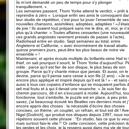
ils m’ont demandé un peu de temps pour s’y plonger
tranquillement. »
Les semaines passent, Thom Yorke attend le verdict, « prêt à 
reprendre à zéro ». Lorsque enfin ses amis le convoquent da
leur studio de répétition, c’est pour lui jouer l’ensemble de ses
nouvelles chansons, assimilées, adoptées, adaptées ! «J’étais
de joie ! Ils avaient tout préparé sans me le dire, et, moi, je n'
plus qu'à chanter. » Toutes affaires cessantes (une nouveaut
ces grands angoissés rarement pressés de passer à l’acte),
Radiohead entre en studio. Sept semaines au total, entre
Angleterre et Californie, « avec énormément de travail abattu 
quinze premiers jours, peut-être les plus beaux de notre vie
ensemble » !
Maintenant, et après écoute multiple du brillantis-sime Hail to 
thief, on sait pourquoi il sourit, le Thom Yorke d’aujourd’hui. P
mêle : parce qu’il est fier de son disque, le plus beau de son
groupe. Parce qu’il y chante mieux que jamais. Et aussi, on le
devine, parce qu’il pense sans cesse à son fils (2 ans) - «Je s
encore plus appliqué et inspiré depuis qu'il est là ! » - et sans
aussi à tous ces copains d’enfance qui se moquaient parfois 
œil mal foutu et à qui il devait une revanche. « Je suis fier du
chemin parcouru, dit-il en s’excusant à moitié. Aujourd'hui, tou
fonctionne, tout s'emboîte, le puzzle est en place, à peu près
savez, j'ai beaucoup écouté les Beatles ces derniers mois et j’
encore appris des choses : la nécessité d’écrire des choses
concises, un thème, un couplet, un refrain, et tout est dit ! Av
Nigel [Godrich], qui produit nos disques depuis 1997, nous n
répétons souvent cette phrase : “En studio, fais ce que tu veu
mais surtout fais-le vite !" Or cette concision, cette précision 
les gestes et les choix, je la ressens aussi dans ma vie de tou