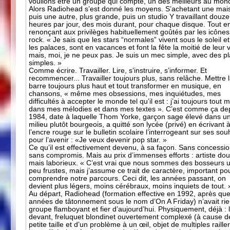
voulions être un groupe qui compte, un des meilleurs au mon
Alors Radiohead s’est donné les moyens. S’achetant une mai
puis une autre, plus grande, puis un studio Y travaillant douze
heures par jour, des mois durant, pour chaque disque. Tout e
renonçant aux privilèges habituellement goûtés par les icônes
rock. « Je sais que les stars “normales” vivent sous le soleil e
les palaces, sont en vacances et font la fête la moitié de leur v
mais, moi, je ne peux pas. Je suis un mec simple, avec des pla
simples. »
Comme écrire. Travailler. Lire, s’instruire, s’informer. Et
recommencer... Travailler toujours plus, sans relâche. Mettre 
barre toujours plus haut et tout transformer en musique, en
chansons, « même mes obsessions, mes inquiétudes, mes
difficultés à accepter le monde tel qu’il est : j’ai toujours tout m
dans mes mélodies et dans mes textes ». C’est comme ça de
1984, date à laquelle Thom Yorke, garçon sage élevé dans u
milieu plutôt bourgeois, a quitté son lycée (privé) en écrivant 
l’encre rouge sur le bulletin scolaire l’interrogeant sur ses sou
pour l’avenir : «Je veux devenir pop star. »
Ce qu’il est effectivement devenu, à sa façon. Sans concessio
sans compromis. Mais au prix d’immenses efforts : artiste do
mais laborieux. « C’est vrai que nous sommes des bosseurs 
peu frustes, mais j’assume ce trait de caractère, important po
comprendre notre parcours. Ceci dit, les années passant, on
devient plus légers, moins cérébraux, moins inquiets de tout. 
Au départ, Radiohead (formation effective en 1992, après qu
années de tâtonnement sous le nom d’On A Friday) n’avait ri
groupe flamboyant et fier d’aujourd’hui. Physiquement, déjà : l
devant, freluquet blondinet ouvertement complexé (à cause d
petite taille et d’un problème à un œil, objet de multiples raille