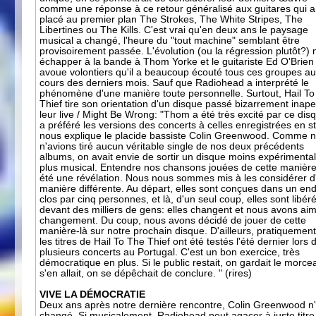
comme une réponse à ce retour généralisé aux guitares qui a
placé au premier plan The Strokes, The White Stripes, The
Libertines ou The Kills. C'est vrai qu'en deux ans le paysage
musical a changé, l'heure du "tout machine" semblant être
provisoirement passée. L'évolution (ou la régression plutôt?) 
échapper à la bande à Thom Yorke et le guitariste Ed O'Brien
avoue volontiers qu'il a beaucoup écouté tous ces groupes a
cours des derniers mois. Sauf que Radiohead a interprété le
phénomène d'une manière toute personnelle. Surtout, Hail T
Thief tire son orientation d'un disque passé bizarrement inape
leur live / Might Be Wrong: "Thom a été très excité par ce disq
a préféré les versions des concerts à celles enregistrées en s
nous explique le placide bassiste Colin Greenwood. Comme 
n'avions tiré aucun véritable single de nos deux précédents
albums, on avait envie de sortir un disque moins expérimental
plus musical. Entendre nos chansons jouées de cette manière
été une révélation. Nous nous sommes mis à les considérer d
manière différente. Au départ, elles sont conçues dans un end
clos par cinq personnes, et là, d'un seul coup, elles sont libér
devant des milliers de gens: elles changent et nous avons ai
changement. Du coup, nous avons décidé de jouer de cette
manière-là sur notre prochain disque. D'ailleurs, pratiquement
les titres de Hail To The Thief ont été testés l'été dernier lors 
plusieurs concerts au Portugal. C'est un bon exercice, très
démocratique en plus. Si le public restait, on gardait le morceau
s'en allait, on se dépêchait de conclure. " (rires)
VIVE LA DÉMOCRATIE
Deux ans après notre dernière rencontre, Colin Greenwood n
changé. Si musicalement, Radiohead peut agacer à juste titre