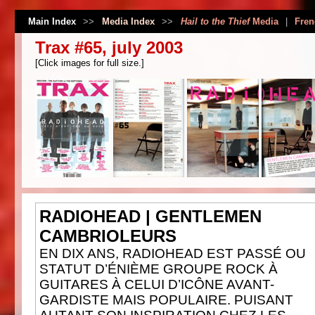
Main Index
>>
Media Index
>>
Hail to the Thief
Media
|
Fren
Trax #65, july 2003
[Click images for full size.]
RADIOHEAD | GENTLEMEN
CAMBRIOLEURS
EN DIX ANS, RADIOHEAD EST PASSÉ OU
STATUT D’ÉNIÈME GROUPE ROCK À
GUITARES À CELUI D’ICÔNE AVANT-
GARDISTE MAIS POPULAIRE. PUISANT