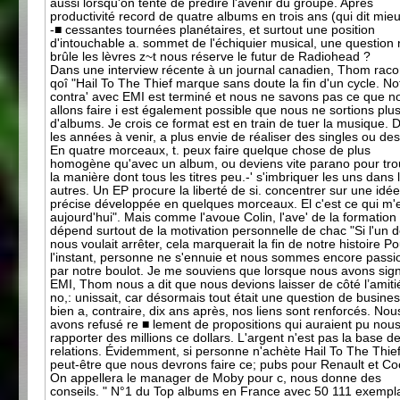
aussi lorsqu'on tente de prédire l'avenir du groupe. Après
productivité record de quatre albums en trois ans (qui dit mie
-■ cessantes tournées planétaires, et surtout une position
d'intouchable a. sommet de l'échiquier musical, une question
brûle les lèvres z~t nous réserve le futur de Radiohead ?
Dans une interview récente à un journal canadien, Thom raco
qoî "Hail To The Thief marque sans doute la fin d'un cycle. No
contra' avec EMI est terminé et nous ne savons pas ce que n
allons faire i est également possible que nous ne sortions plu
d'albums. Je crois ce format est en train de tuer la musique. 
les années à venir, a plus envie de réaliser des singles ou des
En quatre morceaux, t. peux faire quelque chose de plus
homogène qu'avec un album, ou deviens vite parano pour tro
la manière dont tous les titres peu.-' s'imbriquer les uns dans 
autres. Un EP procure la liberté de si. concentrer sur une idé
précise développée en quelques morceaux. El c'est ce qui m'e
aujourd'hui". Mais comme l'avoue Colin, l'ave' de la formation
dépend surtout de la motivation personnelle de chac "Si l'un 
nous voulait arrêter, cela marquerait la fin de notre histoire P
l'instant, personne ne s'ennuie et nous sommes encore pass
par notre boulot. Je me souviens que lorsque nous avons sign
EMI, Thom nous a dit que nous devions laisser de côté l’amiti
no,: unissait, car désormais tout était une question de busines
bien a, contraire, dix ans après, nos liens sont renforcés. Nou
avons refusé re ■ lement de propositions qui auraient pu nou
rapporter des millions ce dollars. L'argent n'est pas la base d
relations. Évidemment, si personne n'achète Hail To The Thief
peut-être que nous devrons faire ce; pubs pour Renault et Co
On appellera le manager de Moby pour c, nous donne des
conseils. " N°1 du Top albums en France avec 50 111 exempl