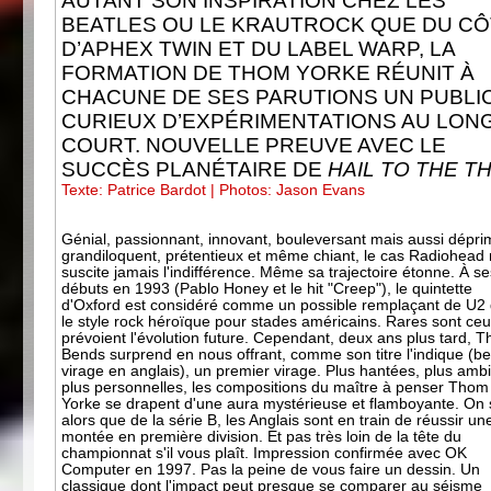
AUTANT SON INSPIRATION CHEZ LES
BEATLES OU LE KRAUTROCK QUE DU C
D’APHEX TWIN ET DU LABEL WARP, LA
FORMATION DE THOM YORKE RÉUNIT À
CHACUNE DE SES PARUTIONS UN PUBLI
CURIEUX D’EXPÉRIMENTATIONS AU LON
COURT. NOUVELLE PREUVE AVEC LE
SUCCÈS PLANÉTAIRE DE
HAIL TO THE TH
Texte: Patrice Bardot | Photos: Jason Evans
Génial, passionnant, innovant, bouleversant mais aussi dépri
grandiloquent, prétentieux et même chiant, le cas Radiohead
suscite jamais l'indifférence. Même sa trajectoire étonne. À se
débuts en 1993 (Pablo Honey et le hit "Creep"), le quintette
d'Oxford est considéré comme un possible remplaçant de U2
le style rock héroïque pour stades américains. Rares sont ceu
prévoient l'évolution future. Cependant, deux ans plus tard, T
Bends surprend en nous offrant, comme son titre l'indique (b
virage en anglais), un premier virage. Plus hantées, plus amb
plus personnelles, les compositions du maître à penser Thom
Yorke se drapent d'une aura mystérieuse et flamboyante. On s
alors que de la série B, les Anglais sont en train de réussir un
montée en première division. Et pas très loin de la tête du
championnat s'il vous plaît. Impression confirmée avec OK
Computer en 1997. Pas la peine de vous faire un dessin. Un
classique dont l'impact peut presque se comparer au séisme