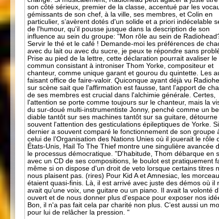
son côté sérieux, premier de la classe, accentué par les voca
gémissants de son chef, à la ville, ses membres, et Colin en
particulier, s’avèrent dotés d'un solide et a priori indécelable 
de l'humour, qu'il pousse jusque dans la description de son
influence au sein du groupe: "Mon rôle au sein de Radiohead
Servir le thé et le café ! Demande-moi les préférences de cha
avec du lait ou avec du sucre, je peux te répondre sans prob
Prise au pied de la lettre, cette déclaration pourrait avaliser le 
commun consistant à introniser Thom Yorke, compositeur et
chanteur, comme unique garant et gourou du quintette. Les a
faisant office de faire-valoir. Quiconque ayant déjà vu Radioh
sur scène sait que l'affirmation est fausse, tant l'apport de ch
de ses membres est crucial dans l'alchimie générale. Certes,
l'attention se porte comme toujours sur le chanteur, mais la vi
du sur-doué multi-instrumentiste Jonny, penché comme un b
diable tantôt sur ses machines tantôt sur sa guitare, détourne
souvent l'attention des gesticulations épileptiques de Yorke. S
dernier a souvent comparé le fonctionnement de son groupe 
celui de l’Organisation des Nations Unies où il jouerait le rôle
États-Unis, Hail To The Thief montre une singulière avancée 
le processus démocratique. "D'habitude, Thom débarque en s
avec un CD de ses compositions, le boulot est pratiquement fa
même si on dispose d'un droit de veto lorsque certains titres 
nous plaisent pas. (rires) Pour Kid A et Amnesiac, les morcea
étaient quasi-finis. Là, il est arrivé avec juste des démos où il 
avait qu'une voix, une guitare ou un piano. Il avait la volonté d
ouvert et de nous donner plus d'espace pour exposer nos idé
Bon, il n'a pas fait cela par charité non plus. C’est aussi un m
pour lui de relâcher la pression. "