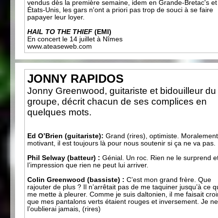
vendus dès la première semaine, idem en Grande-Bretac's et
États-Unis, les gars n'ont a priori pas trop de souci à se faire
papayer leur loyer.
HAIL TO THE THIEF
(EMI)
En concert le 14 juillet à Nîmes
www.ateaseweb.com
JONNY RAPIDOS
Jonny Greenwood, guitariste et bidouilleur du
groupe, décrit chacun de ses complices en
quelques mots.
Ed O’Brien (guitariste):
Grand (rires), optimiste. Moralement
motivant, il est toujours là pour nous soutenir si ça ne va pas.
Phil Selway (batteur) :
Génial. Un roc. Rien ne le surprend e
l’impression que rien ne peut lui arriver.
Colin Greenwood (bassiste) :
C’est mon grand frère. Que
rajouter de plus ? Il n’arrêtait pas de me taquiner jusqu’à ce q
me mette à pleurer. Comme je suis daltonien, il me faisait croi
que mes pantalons verts étaient rouges et inversement. Je n
l’oublierai jamais, (rires)