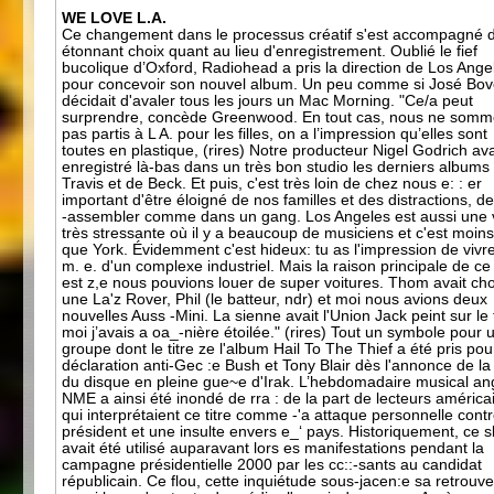
WE LOVE L.A.
Ce changement dans le processus créatif s'est accompagné 
étonnant choix quant au lieu d'enregistrement. Oublié le fief
bucolique d’Oxford, Radiohead a pris la direction de Los Ange
pour concevoir son nouvel album. Un peu comme si José Bo
décidait d'avaler tous les jours un Mac Morning. "Ce/a peut
surprendre, concède Greenwood. En tout cas, nous ne som
pas partis à L A. pour les filles, on a l’impression qu’elles sont
toutes en plastique, (rires) Notre producteur Nigel Godrich ava
enregistré là-bas dans un très bon studio les derniers albums
Travis et de Beck. Et puis, c'est très loin de chez nous e: : er
important d'être éloigné de nos familles et des distractions, de
-assembler comme dans un gang. Los Angeles est aussi une v
très stressante où il y a beaucoup de musiciens et c'est moin
que York. Évidemment c'est hideux: tu as l'impression de vivr
m. e. d'un complexe industriel. Mais la raison principale de ce
est z,e nous pouvions louer de super voitures. Thom avait cho
une La'z Rover, Phil (le batteur, ndr) et moi nous avions deux
nouvelles Auss -Mini. La sienne avait l'Union Jack peint sur le t
moi j’avais a oa_-nière étoilée." (rires) Tout un symbole pour 
groupe dont le titre ze l'album Hail To The Thief a été pris po
déclaration anti-Gec :e Bush et Tony Blair dès l'annonce de la 
du disque en pleine gue~e d'Irak. L’hebdomadaire musical an
NME a ainsi été inondé de rra : de la part de lecteurs américa
qui interprétaient ce titre comme -'a attaque personnelle contr
président et une insulte envers e_‘ pays. Historiquement, ce 
avait été utilisé auparavant lors es manifestations pendant la
campagne présidentielle 2000 par les cc::-sants au candidat
républicain. Ce flou, cette inquiétude sous-jacen:e sa retrouv