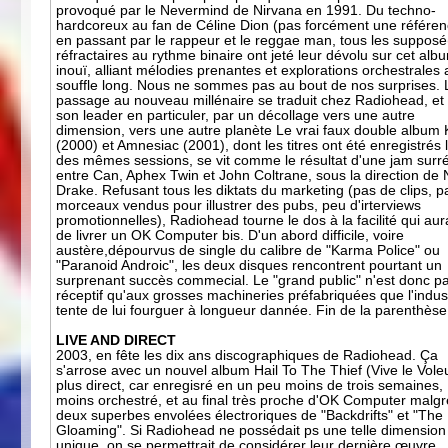
provoqué par le Nevermind de Nirvana en 1991. Du techno-
hardcoreux au fan de Céline Dion (pas forcément une référen
en passant par le rappeur et le reggae man, tous les supposé
réfractaires au rythme binaire ont jeté leur dévolu sur cet alb
inouï, alliant mélodies prenantes et explorations orchestrales 
souffle long. Nous ne sommes pas au bout de nos surprises. 
passage au nouveau millénaire se traduit chez Radiohead, et
son leader en particuler, par un décollage vers une autre
dimension, vers une autre planète Le vrai faux double album 
(2000) et Amnesiac (2001), dont les titres ont été enregistrés 
des mêmes sessions, se vit comme le résultat d'une jam surré
entre Can, Aphex Twin et John Coltrane, sous la direction de 
Drake. Refusant tous les diktats du marketing (pas de clips, p
morceaux vendus pour illustrer des pubs, peu d'irterviews
promotionnelles), Radiohead tourne le dos à la facilité qui aura
de livrer un OK Computer bis. D'un abord difficile, voire
austère,dépourvus de single du calibre de "Karma Police" ou
"Paranoid Androic", les deux disques rencontrent pourtant un
surprenant succès commecial. Le "grand public" n'est donc p
réceptif qu'aux grosses machineries préfabriquées que l'indus
tente de lui fourguer à longueur dannée. Fin de la parenthèse
LIVE AND DIRECT
2003, en fête les dix ans discographiques de Radiohead. Ça
s'arrose avec un nouvel album Hail To The Thief (Vive le Vole
plus direct, car enregisré en un peu moins de trois semaines,
moins orchestré, et au final très proche d'OK Computer malgr
deux superbes envolées électroriques de "Backdrifts" et "The
Gloaming". Si Radiohead ne possédait ps une telle dimension
unique, on se permettrait de considérer leur dernière œuvre