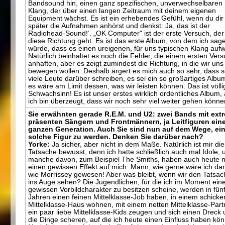
Bandsound hin, einen ganz spezifischen, unverwechselbaren
Klang, der über einen langen Zeitraum mit deinem eigenen
Equipment wächst. Es ist ein erhebendes Gefühl, wenn du dir
später die Aufnahmen anhörst und denkst: Ja, das ist der
Radiohead-Sound!’. „OK Computer" ist der erste Versuch, der
diese Richtung geht. Es ist das erste Album, von dem ich sag
würde, dass es einen ureigenen, für uns typischen Klang aufw
Natürlich beinhaltet es noch die Fehler, die einem ersten Ver
anhaften, aber es zeigt zumindest die Richtung, in die wir uns
bewegen wollen. Deshalb ärgert es mich auch so sehr, dass 
viele Leute darüber schreiben, es sei ein so großartiges Albu
es wäre am Limit dessen, was wir leisten können. Das ist völli
Schwachsinn! Es ist unser erstes wirklich ordentliches Album,
ich bin überzeugt, dass wir noch sehr viel weiter gehen könne
Sie erwähnten gerade R.E.M. und U2: zwei Bands mit ext
präsenten Sängern und Frontmännern, ja Leitfiguren ein
ganzen Generation. Auch Sie sind nun auf dem Wege, ei
solche Figur zu werden. Denken Sie darüber nach?
Yorke:
Ja sicher, aber nicht in dem Maße. Natürlich ist mir di
Tatsache bewusst, denn ich hatte schließlich auch mal Idole, 
manche davon, zum Beispiel The Smiths, haben auch heute 
einen gewissen Effekt auf mich. Mann, wie gerne wäre ich da
wie Morrissey gewesen! Aber was bleibt, wenn wir den Tatsa
ins Auge sehen? Die Jugendlichen, für die ich im Moment ein
gewissen Vorbildcharakter zu besitzen scheine, werden in fün
Jahren einen feinen Mittelklasse-Job haben, in einem schicke
Mittelklasse-Haus wohnen, mit einem netten Mittelklasse-Part
ein paar liebe Mittelklasse-Kids zeugen und sich einen Dreck
die Dinge scheren, auf die ich heute einen Einfluss haben kön