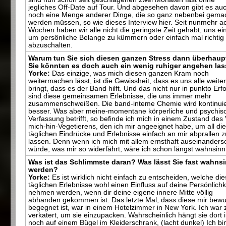
jegliches Off-Date auf Tour. Und abgesehen davon gibt es au
noch eine Menge anderer Dinge, die so ganz nebenbei gema
werden müssen, so wie dieses Interview hier. Seit nunmehr a
Wochen haben wir alle nicht die geringste Zeit gehabt, uns ei
um persönliche Belange zu kümmern oder einfach mal richtig
abzuschalten.
Warum tun Sie sich diesen ganzen Stress dann überhaup
Sie könnten es doch auch ein wenig ruhiger angehen las
Yorke:
Das einzige, was mich diesen ganzen Kram noch
weitermachen lässt, ist die Gewissheit, dass es uns alle weite
bringt, dass es der Band hilft. Und das nicht nur in punkto Erfo
sind diese gemeinsamen Erlebnisse, die uns immer mehr
zusammenschweißen. Die band-inteme Chemie wird kontinuie
besser. Was aber meine-momentane körperliche und psychis
Verfassung betrifft, so befinde ich mich in einem Zustand des 
mich-hin-Vegetierens, den ich mir angeeignet habe, um all di
täglichen Eindrücke und Erlebnisse einfach an mir abprallen z
lassen. Denn wenn ich mich mit allem ernsthaft auseinanders
würde, was mir so widerfährt, wäre ich schon längst wahnsinn
Was ist das Schlimmste daran? Was lässt Sie fast wahns
werden?
Yorke:
Es ist wirklich nicht einfach zu entscheiden, welche die
täglichen Erlebnisse wohl einen Einfluss auf deine Persönlichk
nehmen werden, wenn dir deine eigene innere Mitte völlig
abhanden gekommen ist. Das letzte Mal, dass diese mir bewu
begegnet ist, war in einem Hotelzimmer in New York. Ich war 
verkatert, um sie einzupacken. Wahrscheinlich hängt sie dort
noch auf einem Bügel im Kleiderschrank, (lacht dunkel) Ich bi