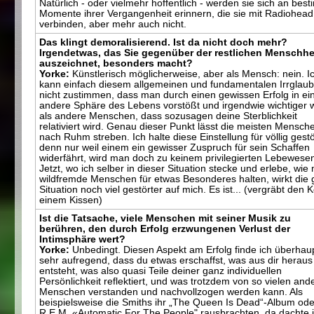
Natürlich - oder vielmehr hoffentlich - werden sie sich an bes
Momente ihrer Vergangenheit erinnern, die sie mit Radiohead
verbinden, aber mehr auch nicht.
Das klingt demoralisierend. Ist da nicht doch mehr?
Irgendetwas, das Sie gegenüber der restlichen Menschhe
auszeichnet, besonders macht?
Yorke:
Künstlerisch möglicherweise, aber als Mensch: nein. I
kann einfach diesem allgemeinen und fundamentalen Irrglau
nicht zustimmen, dass man durch einen gewissen Erfolg in ei
andere Sphäre des Lebens vorstößt und irgendwie wichtiger 
als andere Menschen, dass sozusagen deine Sterblichkeit
relativiert wird. Genau dieser Punkt lässt die meisten Mensch
nach Ruhm streben. Ich halte diese Einstellung für völlig gestö
denn nur weil einem ein gewisser Zuspruch für sein Schaffen
widerfährt, wird man doch zu keinem privilegierten Lebewese
Jetzt, wo ich selber in dieser Situation stecke und erlebe, wie
wildfremde Menschen für etwas Besonderes halten, wirkt die
Situation noch viel gestörter auf mich. Es ist... (vergräbt den K
einem Kissen)
Ist die Tatsache, viele Menschen mit seiner Musik zu
berühren, den durch Erfolg erzwungenen Verlust der
Intimsphäre wert?
Yorke:
Unbedingt. Diesen Aspekt am Erfolg finde ich überhau
sehr aufregend, dass du etwas erschaffst, was aus dir heraus
entsteht, was also quasi Teile deiner ganz individuellen
Persönlichkeit reflektiert, und was trotzdem von so vielen and
Menschen verstanden und nachvollzogen werden kann. Als
beispielsweise die Smiths ihr „The Queen Is Dead“-Album ode
R.E.M. «Automatic For The People" rausbrachten, da dachte i