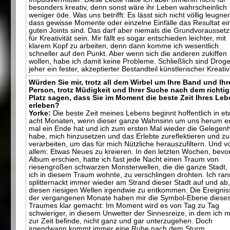
besonders kreativ, denn sonst wäre ihr Leben wahrscheinlich
weniger öde. Was uns betrifft: Es lässt sich nicht völlig leugne
dass gewisse Momente oder einzelne Einfälle das Resultat ei
guten Joints sind. Das darf aber niemals die Grundvorausset
für Kreativität sein. Mir fällt es sogar entschieden leichter, mit
klarem Kopf zu arbeiten, denn dann komme ich wesentlich
schneller auf den Punkt. Aber wenn sich die anderen zukiffen
wollen, habe ich damit keine Probleme. Schließlich sind Drog
jeher ein fester, akzeptierter Bestandteil künstlerischer Kreativi
Würden Sie mir, trotz all dem Wirbel um Ihre Band und Ihr
Person, trotz Müdigkeit und Ihrer Suche nach dem richti
Platz sagen, dass Sie im Moment die beste Zeit Ihres Le
erleben?
Yorke:
Die beste Zeit meines Lebens beginnt hoffentlich in e
acht Monaten, wenn dieser ganze Wahnsinn um uns herum er
mal ein Ende hat und ich zum ersten Mal wieder die Gelegenh
habe, mich hinzusetzen und das Erlebte zureflektieren und zu
verarbeiten, um das für mich Nützliche herauszufiltern. Und v
allem: Etwas Neues zu kreieren. In den letzten Wochen, bevo
Album erschien, hatte ich fast jede Nacht einen Traum von
riesengroßen schwarzen Monsterwellen, die die ganze Stadt, 
ich in diesem Traum wohnte, zu verschlingen drohten. Ich ran
splitternackt immer wieder am Strand dieser Stadt auf und ab
diesen riesigen Wellen irgendwie zu entkommen. Die Ereignis
der vergangenen Monate haben mir die Symbol-Ebene diese
Traumes klar gemacht: Im Moment wird es von Tag zu Tag
schwieriger, in diesem Unwetter der Sinnesreize, in dem ich m
zur Zeit befinde, nicht ganz und gar unterzugehen. Doch
irgendwann kommt immer eine Ruhe nach dem Sturm.