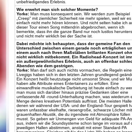
unbefriedigendes Erlebnis.
Wie erwehrt man sich solcher Momente?
Yorke:
Man muss konsequent sein. Wir werden zum Beispiel
„Creep" mit ziemlicher Sicherheit nie mehr spielen, weil wir es
einfach nicht mehr hören können. Und nicht selten habe ich a
dieser Tour einen Song mittendrin abgebrochen, wenn ich
bemerkte, dass ihn die ganze Band nur noch lustlos herunters
und nicht mehr wirklich bei der Sache ist.
Dabei möchte ich behaupten, dass der gemeine Fan den
Unterschied zwischen einem gerade noch erträglichen u
einem auch nach Ihren Maßstäben brillanten Konzert oh
nicht wirklich mitbekommt. Ein Radiohead-Konzert ist im
ein außergewöhnliches Erlebnis, auch an offenbar schle
Abenden wie dem gestrigen.
Yorke:
Man darf sich auch nichts vormachen, die Regeln eine
Livegigs haben sich in den letzten Jahren grundlegend geände
Ein Konzert heißt heutzutage nicht umsonst Show, und wir Mu
haben alle Attribute eines Entertainers zu erfüllen. Eine
einwandfreie musikalische Darbietung ist heute einfach zu we
man muss sich darüber hinaus präzise Gedanken über eine
umfassende All -round-Unterhaltung machen, was wiederum 
Menge deines kreativen Potentials auffrisst. Die meisten Halle
denen wir während der USA- und der England-Tour gespielt 
waren unfassbar ekelhafte, riesengroße, schwarze Löcher mit
grauenhaften Akustik, die du irgendwie mit Atmosphäre füllen
musst. So geben wir Unmengen von Geld für adäquate PA-A
aus, indem wir die Soundsysteme schon lange im voraus auf 
jeweiligen Hallen abstimmen, anstatt mit einer Standard-PA