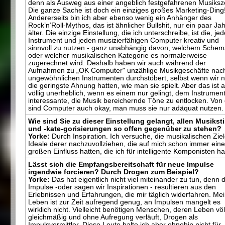
denn als Ausweg aus einer angeblich festgefahrenen Musiksz
Die ganze Sache ist doch ein einziges großes Marketing-Ding
Andererseits bin ich aber ebenso wenig ein Anhänger des
Rock’n’Roll-Mythos, das ist ähnlicher Bullshit, nur ein paar Ja
älter. Die einzige Einstellung, die ich unterschreibe, ist die, je
Instrument und jeden musizierfähigen Computer kreativ und
sinnvoll zu nutzen - ganz unabhängig davon, welchem Sche
oder welcher musikalischen Kategorie es normalerweise
zugerechnet wird. Deshalb haben wir auch während der
Aufnahmen zu „OK Computer" unzählige Musikgeschäfte nac
ungewöhnlichen Instrumenten durchstöbert, selbst wenn wir n
die geringste Ahnung hatten, wie man sie spielt. Aber das ist 
völlig unerheblich, wenn es einem nur gelingt, dem Instrumen
interessante, die Musik bereichernde Töne zu entlocken. Von
sind Computer auch okay, man muss sie nur adäquat nutzen.
Wie sind Sie zu dieser Einstellung gelangt, allen Musiksti
und -kate-gorisierungen so offen gegenüber zu stehen?
Yorke:
Durch Inspiration. Ich versuche, die musikalischen Zie
Ideale derer nachzuvollziehen, die auf mich schon immer ein
großen Einfluss hatten, die ich für intelligente Komponisten ha
Lässt sich die Empfangsbereitschaft für neue Impulse
irgendwie forcieren? Durch Drogen zum Beispiel?
Yorke:
Das hat eigentlich nicht viel miteinander zu tun, denn 
Impulse -oder sagen wir Inspirationen - resultieren aus den
Erlebnissen und Erfahrungen, die mir täglich widerfahren. Me
Leben ist zur Zeit aufregend genug, an Impulsen mangelt es
wirklich nicht. Vielleicht benötigen Menschen, deren Leben völ
gleichmäßig und ohne Aufregung verläuft, Drogen als
Impulsvermittler. Diese Leute halte ich aber ohnehin nicht für