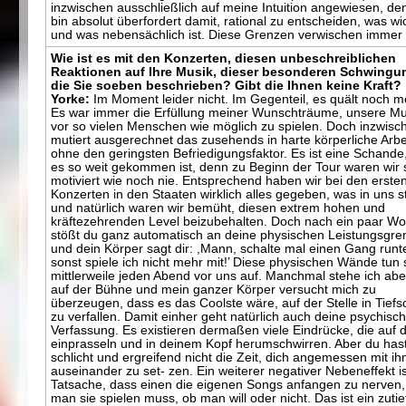
inzwischen ausschließlich auf meine Intuition angewiesen, de
bin absolut überfordert damit, rational zu entscheiden, was wi
und was nebensächlich ist. Diese Grenzen verwischen immer
Wie ist es mit den Konzerten, diesen unbeschreiblichen
Reaktionen auf Ihre Musik, dieser besonderen Schwingu
die Sie soeben beschrieben? Gibt die Ihnen keine Kraft?
Yorke:
Im Moment leider nicht. Im Gegenteil, es quält noch m
Es war immer die Erfüllung meiner Wunschträume, unsere Mu
vor so vielen Menschen wie möglich zu spielen. Doch inzwisc
mutiert ausgerechnet das zusehends in harte körperliche Arbe
ohne den geringsten Befriedigungsfaktor. Es ist eine Schande
es so weit gekommen ist, denn zu Beginn der Tour waren wir 
motiviert wie noch nie. Entsprechend haben wir bei den erste
Konzerten in den Staaten wirklich alles gegeben, was in uns s
und natürlich waren wir bemüht, diesen extrem hohen und
kräftezehrenden Level beizubehalten. Doch nach ein paar W
stößt du ganz automatisch an deine physischen Leistungsgr
und dein Körper sagt dir: ,Mann, schalte mal einen Gang runte
sonst spiele ich nicht mehr mit!’ Diese physischen Wände tun 
mittlerweile jeden Abend vor uns auf. Manchmal stehe ich ab
auf der Bühne und mein ganzer Körper versucht mich zu
überzeugen, dass es das Coolste wäre, auf der Stelle in Tiefs
zu verfallen. Damit einher geht natürlich auch deine psychisc
Verfassung. Es existieren dermaßen viele Eindrücke, die auf d
einprasseln und in deinem Kopf herumschwirren. Aber du has
schlicht und ergreifend nicht die Zeit, dich angemessen mit i
auseinander zu set- zen. Ein weiterer negativer Nebeneffekt is
Tatsache, dass einen die eigenen Songs anfangen zu nerven,
man sie spielen muss, ob man will oder nicht. Das ist ein zutie