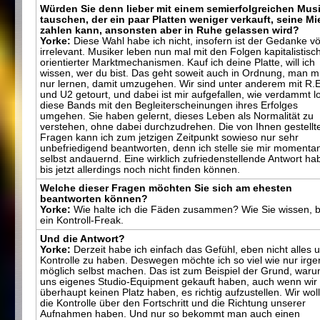
Würden Sie denn lieber mit einem semierfolgreichen Mus
tauschen, der ein paar Platten weniger verkauft, seine Mi
zahlen kann, ansonsten aber in Ruhe gelassen wird?
Yorke:
Diese Wahl habe ich nicht, insofern ist der Gedanke völ
irrelevant. Musiker leben nun mal mit den Folgen kapitalistisc
orientierter Marktmechanismen. Kauf ich deine Platte, will ich
wissen, wer du bist. Das geht soweit auch in Ordnung, man 
nur lernen, damit umzugehen. Wir sind unter anderem mit R.
und U2 getourt, und dabei ist mir aufgefallen, wie verdammt l
diese Bands mit den Begleiterscheinungen ihres Erfolges
umgehen. Sie haben gelernt, dieses Leben als Normalität zu
verstehen, ohne dabei durchzudrehen. Die von Ihnen gestellt
Fragen kann ich zum jetzigen Zeitpunkt sowieso nur sehr
unbefriedigend beantworten, denn ich stelle sie mir momenta
selbst andauernd. Eine wirklich zufriedenstellende Antwort ha
bis jetzt allerdings noch nicht finden können.
Welche dieser Fragen möchten Sie sich am ehesten
beantworten können?
Yorke:
Wie halte ich die Fäden zusammen? Wie Sie wissen, b
ein Kontroll-Freak.
Und die Antwort?
Yorke:
Derzeit habe ich einfach das Gefühl, eben nicht alles u
Kontrolle zu haben. Deswegen möchte ich so viel wie nur irg
möglich selbst machen. Das ist zum Beispiel der Grund, waru
uns eigenes Studio-Equipment gekauft haben, auch wenn wir
überhaupt keinen Platz haben, es richtig aufzustellen. Wir wol
die Kontrolle über den Fortschritt und die Richtung unserer
Aufnahmen haben. Und nur so bekommt man auch einen