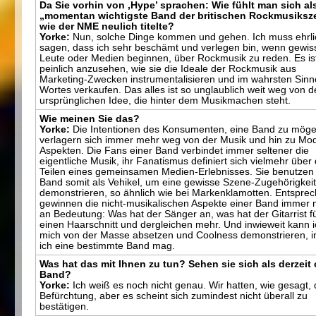
Da Sie vorhin von ,Hype’ sprachen: Wie fühlt man sich al
„momentan wichtigste Band der britischen Rockmusiksz
wie der NME neulich titelte?
Yorke:
Nun, solche Dinge kommen und gehen. Ich muss ehrli
sagen, dass ich sehr beschämt und verlegen bin, wenn gewis
Leute oder Medien beginnen, über Rockmusik zu reden. Es is
peinlich anzusehen, wie sie die Ideale der Rockmusik aus
Marketing-Zwecken instrumentalisieren und im wahrsten Sinn
Wortes verkaufen. Das alles ist so unglaublich weit weg von d
ursprünglichen Idee, die hinter dem Musikmachen steht.
Wie meinen Sie das?
Yorke:
Die Intentionen des Konsumenten, eine Band zu möge
verlagern sich immer mehr weg von der Musik und hin zu Mo
Aspekten. Die Fans einer Band verbindet immer seltener die
eigentliche Musik, ihr Fanatismus definiert sich vielmehr über
Teilen eines gemeinsamen Medien-Erlebnisses. Sie benutzen 
Band somit als Vehikel, um eine gewisse Szene-Zugehörigkeit
demonstrieren, so ähnlich wie bei Markenklamotten. Entspre
gewinnen die nicht-musikalischen Aspekte einer Band immer
an Bedeutung: Was hat der Sänger an, was hat der Gitarrist f
einen Haarschnitt und dergleichen mehr. Und inwieweit kann 
mich von der Masse absetzen und Coolness demonstrieren, 
ich eine bestimmte Band mag.
Was hat das mit Ihnen zu tun? Sehen sie sich als derzeit
Band?
Yorke:
Ich weiß es noch nicht genau. Wir hatten, wie gesagt, 
Befürchtung, aber es scheint sich zumindest nicht überall zu
bestätigen.