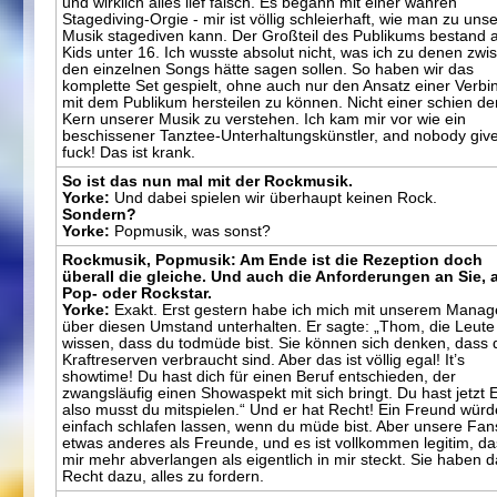
und wirklich alles lief falsch. Es begann mit einer wahren
Stagediving-Orgie - mir ist völlig schleierhaft, wie man zu uns
Musik stagediven kann. Der Großteil des Publikums bestand 
Kids unter 16. Ich wusste absolut nicht, was ich zu denen zwi
den einzelnen Songs hätte sagen sollen. So haben wir das
komplette Set gespielt, ohne auch nur den Ansatz einer Verb
mit dem Publikum hersteilen zu können. Nicht einer schien de
Kern unserer Musik zu verstehen. Ich kam mir vor wie ein
beschissener Tanztee-Unterhaltungskünstler, and nobody giv
fuck! Das ist krank.
So ist das nun mal mit der Rockmusik.
Yorke:
Und dabei spielen wir überhaupt keinen Rock.
Sondern?
Yorke:
Popmusik, was sonst?
Rockmusik, Popmusik: Am Ende ist die Rezeption doch
überall die gleiche. Und auch die Anforderungen an Sie, 
Pop- oder Rockstar.
Yorke:
Exakt. Erst gestern habe ich mich mit unserem Manag
über diesen Umstand unterhalten. Er sagte: „Thom, die Leute
wissen, dass du todmüde bist. Sie können sich denken, dass 
Kraftreserven verbraucht sind. Aber das ist völlig egal! It’s
showtime! Du hast dich für einen Beruf entschieden, der
zwangsläufig einen Showaspekt mit sich bringt. Du hast jetzt E
also musst du mitspielen.“ Und er hat Recht! Ein Freund würd
einfach schlafen lassen, wenn du müde bist. Aber unsere Fan
etwas anderes als Freunde, und es ist vollkommen legitim, da
mir mehr abverlangen als eigentlich in mir steckt. Sie haben 
Recht dazu, alles zu fordern.