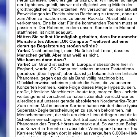
herumzureisen. Gleiches gilt für das Licht: Wir haben so lang
der Lightshow gefeilt, bis wir mit möglichst wenig Mitteln den
größtmöglichen Effekt erzielten. Wir versuchen so, den aktuel
Entwicklungen im Rockbusiness Rechnung zu tragen, ohne u
zum Affen zu machen und zu einem Rockstar-Abziehbild zu
verkommen. Eins ist klar: Für die kommenden Touren muss e
passieren. Der Rahmen, in dem unsere Konzerte im Moment
stattfinden, ist nicht adäquat.
Hätten Sie selbst für möglich gehalten, dass Ihr nunmehr
Monate altes Album „OK Computer" weltweit auf eine
derartige Begeisterung stoßen würde?
Yorke:
Nicht unbedingt, nein. Natürlich hofft man, dass es
Menschen gefällt. Aber man weiß es nicht.
Wie kam es dann dazu?
Yorke:
Ein Grund ist sicher: In Europa, insbesondere hier in
England, wurde „OK Computer“ seitens unserer Plattenfirma
geradezu ,über-hyped’, aber das ist ja bekanntlich ein britisch
Phänomen, gegen das du als Band völlig machtlos bist.
Glücklicherweise scheinen jedoch die Fans, die zu unseren
Konzerten kommen, keine Folge dieses Mega-Hypes zu sein.
große, hässliche Maschinerie -heute top, morgen flop - schei
weitestgehend verschont zu haben. Ziemlich verrückt war es
allerdings auf unserer gerade absolvierten Nordamerika-Tour
Zum ersten Mal in unserer Karriere haben wir dort diese typi
Superstar-Begleiterscheinungen zu spüren bekommen, mit
Menschenmassen, die sich um deine Limo drängen und dir fas
Scheiben ein-schlagen. Und dort trat auch das oberngeschild
Phänomen des Trend-Hörers verstärkt auf. So war zum Beispi
das Konzert in Toronto ein absoluter Wendepunkt unserer Tou
Karriere: Wir spielten dort in einer ausverkauften 6.000er-Hall