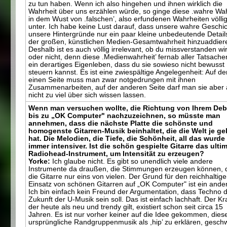
zu tun haben. Wenn ich also hingehen und ihnen wirklich die
Wahrheit über uns erzählen würde, so ginge diese .wahre Wah
in dem Wust von .falschen’, also erfundenen Wahrheiten völli
unter. Ich habe keine Lust darauf, dass unsere wahre Geschic
unsere Hintergründe nur ein paar kleine unbedeutende Detail
der großen, künstlichen Medien-Gesamtwahrheit hinzuaddier
Deshalb ist es auch völlig irrelevant, ob du missverstanden wir
oder nicht, denn diese .Medienwahrheit’ fernab aller Tatsache
ein derartiges Eigenleben, dass du sie sowieso nicht bewusst
steuern kannst. Es ist eine zwiespältige Angelegenheit: Auf de
einen Seite muss man zwar notgedrungen mit ihnen
Zusammenarbeiten, auf der anderen Seite darf man sie aber
nicht zu viel über sich wissen lassen.
Wenn man versuchen wollte, die Richtung von Ihrem Deb
bis zu „OK Computer" nachzuzeichnen, so müsste man
annehmen, dass die nächste Platte die schönste und
homogenste Gitarren-Musik beinhaltet, die die Welt je ge
hat. Die Melodien, die Tiefe, die Schönheit, all das wurde
immer intensiver. Ist die schön gespielte Gitarre das ulti
Radiohead-Instrument, um Intensität zu erzeugen?
Yorke:
Ich glaube nicht. Es gibt so unendlich viele andere
Instrumente da draußen, die Stimmungen erzeugen können, d
die Gitarre nur eins von vielen. Der Grund für den reichhaltig
Einsatz von schönen Gitarren auf „OK Computer" ist ein ander
Ich bin einfach kein Freund der Argumentation, dass Techno d
Zukunft der U-Musik sein soll. Das ist einfach lachhaft. Der K
der heute als neu und trendy gilt, existiert schon seit circa 15
Jahren. Es ist nur vorher keiner auf die Idee gekommen, dies
ursprüngliche Randgruppenmusik als ,hip’ zu erklären, gesch