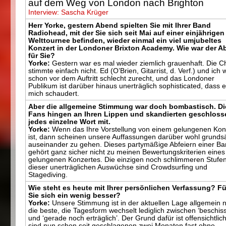
auf dem Weg von London nach Brighton
Interview: Sascha Krüger
Herr Yorke, gestern Abend spielten Sie mit Ihrer Band
Radiohead, mit der Sie sich seit Mai auf einer einjährigen
Welttournee befinden, wieder einmal ein viel umjubeltes
Konzert in der Londoner Brixton Academy. Wie war der 
für Sie?
Yorke:
Gestern war es mal wieder ziemlich grauenhaft. Die 
stimmte einfach nicht. Ed (O’Brien, Gitarrist, d. Verf.) und ich
schon vor dem Auftritt schlecht zurecht, und das Londoner
Publikum ist darüber hinaus unerträglich sophisticated, dass 
mich schaudert.
Aber die allgemeine Stimmung war doch bombastisch. Di
Fans hingen an Ihren Lippen und skandierten geschloss
jedes einzelne Wort mit.
Yorke:
Wenn das Ihre Vorstellung von einem gelungenen Kon
ist, dann scheinen unsere Auffassungen darüber wohl grundsä
auseinander zu gehen. Dieses partymäßige Abfeiern einer B
gehört ganz sicher nicht zu meinen Bewertungskriterien eines
gelungenen Konzertes. Die einzigen noch schlimmeren Stufe
dieser unerträglichen Auswüchse sind Crowdsurfing und
Stagediving.
Wie steht es heute mit Ihrer persönlichen Verfassung? F
Sie sich ein wenig besser?
Yorke:
Unsere Stimmung ist in der aktuellen Lage allgemein n
die beste, die Tagesform wechselt lediglich zwischen ‘beschis
und ‘gerade noch erträglich’. Der Grund dafür ist offensichtlich
sind nun schon seit geschlagenen zwei Monaten fast ohne