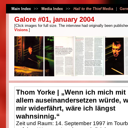
Main Index
>>
Media Index
>>
Hail to the Thief
Media
|
Ger
Galore #01, january 2004
[Click images for full size. The interview had originally been publish
Visions
.]
Thom Yorke | „Wenn ich mich mit
allem auseinandersetzen würde, 
mir widerfährt, wäre ich längst
wahnsinnig.“
Zeit und Raum: 14. September 1997 im Tour