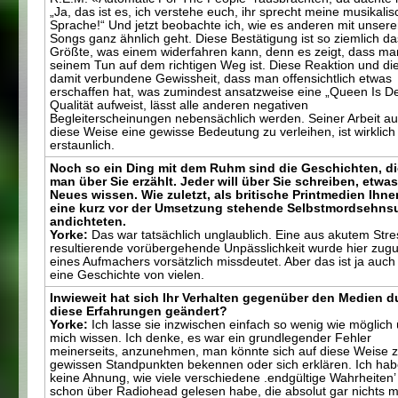
„Ja, das ist es, ich verstehe euch, ihr sprecht meine musikali
Sprache!“ Und jetzt beobachte ich, wie es anderen mit unser
Songs ganz ähnlich geht. Diese Bestätigung ist so ziemlich da
Größte, was einem widerfahren kann, denn es zeigt, dass ma
seinem Tun auf dem richtigen Weg ist. Diese Reaktion und di
damit verbundene Gewissheit, dass man offensichtlich etwas
erschaffen hat, was zumindest ansatzweise eine „Queen Is D
Qualität aufweist, lässt alle anderen negativen
Begleiterscheinungen nebensächlich werden. Seiner Arbeit au
diese Weise eine gewisse Bedeutung zu verleihen, ist wirklich
erstaunlich.
Noch so ein Ding mit dem Ruhm sind die Geschichten, di
man über Sie erzählt. Jeder will über Sie schreiben, etwa
Neues wissen. Wie zuletzt, als britische Printmedien Ihne
eine kurz vor der Umsetzung stehende Selbstmordsehns
andichteten.
Yorke:
Das war tatsächlich unglaublich. Eine aus akutem Stre
resultierende vorübergehende Unpässlichkeit wurde hier zug
eines Aufmachers vorsätzlich missdeutet. Aber das ist ja auch
eine Geschichte von vielen.
Inwieweit hat sich Ihr Verhalten gegenüber den Medien d
diese Erfahrungen geändert?
Yorke:
Ich lasse sie inzwischen einfach so wenig wie möglich
mich wissen. Ich denke, es war ein grundlegender Fehler
meinerseits, anzunehmen, man könnte sich auf diese Weise 
gewissen Standpunkten bekennen oder sich erklären. Ich ha
keine Ahnung, wie viele verschiedene .endgültige Wahrheiten’ 
schon über Radiohead gelesen habe, die absolut gar nichts m