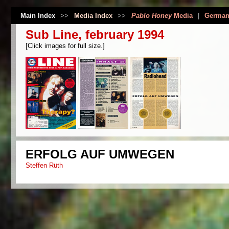
Main Index
>>
Media Index
>>
Pablo Honey
Media
|
German
Sub Line, february 1994
[Click images for full size.]
ERFOLG AUF UMWEGEN
Steffen Rüth