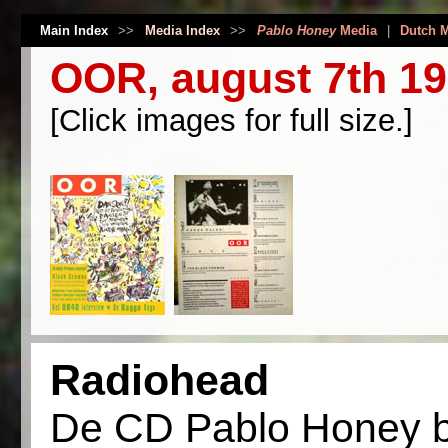
Main Index
>>
Media Index
>>
Pablo Honey
Media
|
Dutch 
OOR, august 7th 1
[Click images for full size.]
Radiohead
De CD Pablo Honey be